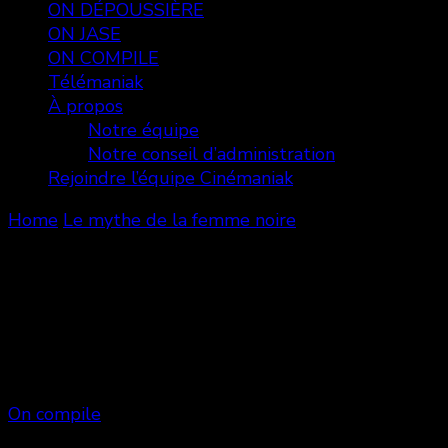
ON DÉPOUSSIÈRE
ON JASE
ON COMPILE
Télémaniak
À propos
Notre équipe
Notre conseil d’administration
Rejoindre l’équipe Cinémaniak
Home
Le mythe de la femme noire
Le mythe de la femme
noire
Showing: 1 - 1 of 1 RESULTS
On compile