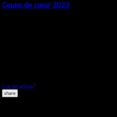
Coups de cœur 2023
En cette dernière journée de 2023, l’équipe de
Cinémaniak en profite pour vous remercier de nous
lire et nous suivre assidument. On espère que votre
année cinématographique fut pleine de joie et de
surprises, puis on vous souhaite que la prochaine le
soit tout autant. En cette conclusion de 2023,
chaque rédacteurice bénévole de Cinémaniak a
compilé ses films favoris de l’année.
Lire cet article
share