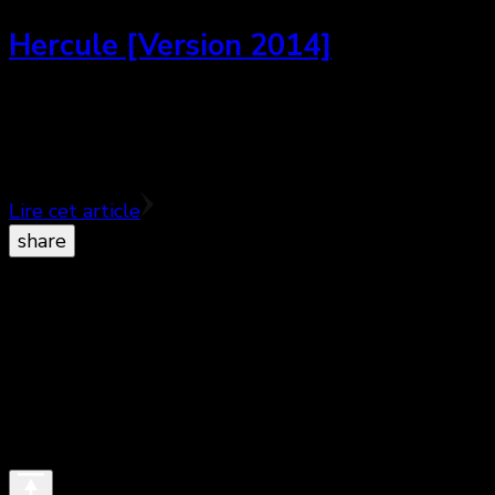
Hercule [Version 2014]
Hercule, nouvelle version d’un mythe. Pas une
grande réussite, mais pas déplaisant à regarder.♥♥♥
½
Lire cet article
share
© Copyright 2026
. All Rights Reserved.