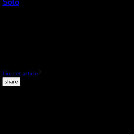
Solo
Pour moi, de se mettre en drag et de monter sur la
scène, c’est un geste politique et un manifeste pour
la liberté. C’est faire éclater les codes, c’est
requestionner toutes les normes. C’est vraiment
une libération.
Lire cet article
share
© Copyright 2026
. All Rights Reserved.