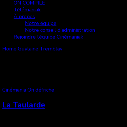
ON COMPILE
Télémaniak
À propos
Notre équipe
Notre conseil d’administration
Rejoindre l’équipe Cinémaniak
Home
Guylaine Tremblay
Guylaine Tremblay
Showing: 1 - 4 of 4 RESULTS
Cinémania
On défriche
La Taularde