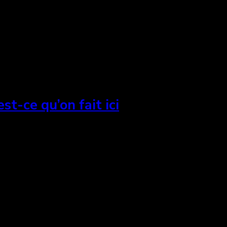
st-ce qu’on fait ici
long métrage, Qu’est ce qu’on fait ici, avec Maxime D