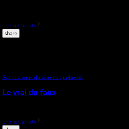
Malgré son jeune âge, Audrey Estrougo réalise avec La 
s’est elle-même enfermée à coups de clichés plus att
Lire cet article
share
Rendez-vous du cinéma québécois
Le vrai du faux
Quand Emile Gaudreault, papa de Mambo Italiano et d
Lire cet article