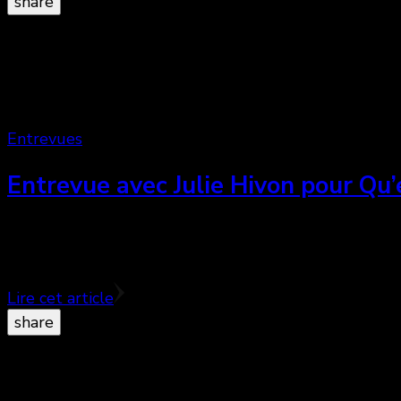
share
Entrevues
Entrevue avec Julie Hivon pour Qu’e
Julie Hivon sort ce 19 septembre 2014 son troisième 
Desmarais. Aujourd’hui, …
Lire cet article
share