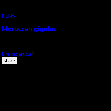
FILMS
Moroccan gigolos
Buddy movie, cougars et snack-bar … un cocktail pas v
Lire cet article
share
© Copyright 2026
. All Rights Reserved.