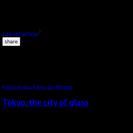
La chair est triste … hélas ! – ♥½
Lire cet article
share
Festival des Films du Monde
Tokyo: the city of glass
Pauvre Mishima … – ♣ Étudiant en littérature le
jour, Toru tient la nuit un bar à Shinjuku Ni-chome,
l’un des plus grands quartiers gais dans …