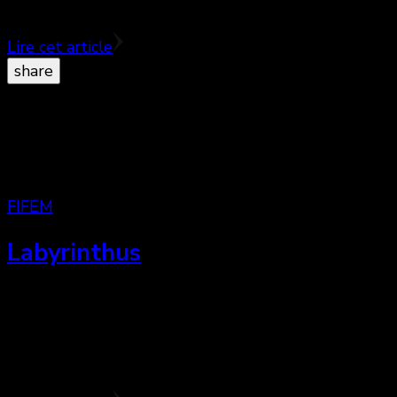
Pojedeme k mori, est le …
Lire cet article
share
FIFEM
Labyrinthus
Il ne faudrait pas mélanger Labyrinthus avec le
film portant presque le même nom sortie l’an
dernier, ce film belgo-néerlandais est bien
meilleur. ♥♥♥½