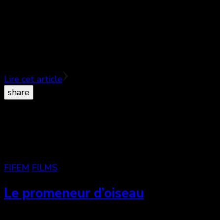
Si l’effet de surprise qu’avait créé le premier n’y est
plus, la magie Antboy, quant à elle, opère
toujours. ♥♥♥ ½
Lire cet article
share
FIFEM
FILMS
Le promeneur d’oiseau
Le retour aux valeurs traditionnelles ♥♥♥ Encore