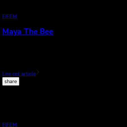
FIFEM
Maya The Bee
Maya The Bee est une adaptation
cinématographique sans réel intérêt des aventures
de l’abeille la plus célèbre du monde. ♣
Lire cet article
share
FIFEM