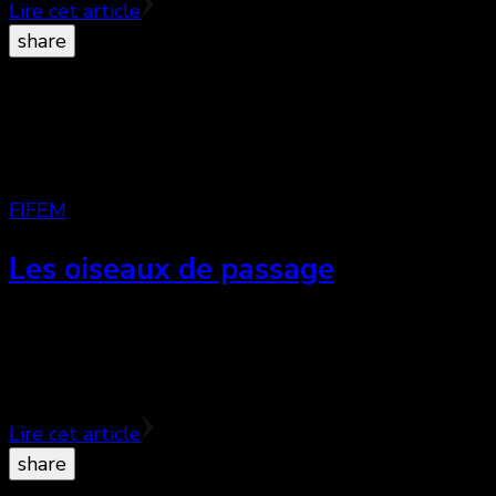
Lire cet article
share
FIFEM
Les oiseaux de passage
Les oiseaux de passage, le nouveau film d’Olivier
Ringer, est une réussite formelle aux accents
bressonniens. ♥♥♥♥
Lire cet article
share