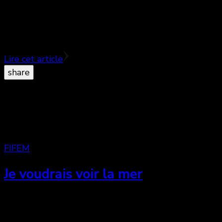
une très belle ambiance au Festival de film pour
enfants de Montréal aujourd’hui avant la projection
du nouveau …
Lire cet article
share
FIFEM
Je voudrais voir la mer
Je voudrais voir la mer, film ludique et original ♥♥♥
Je voudrais voir la mer, de son titre original thèque