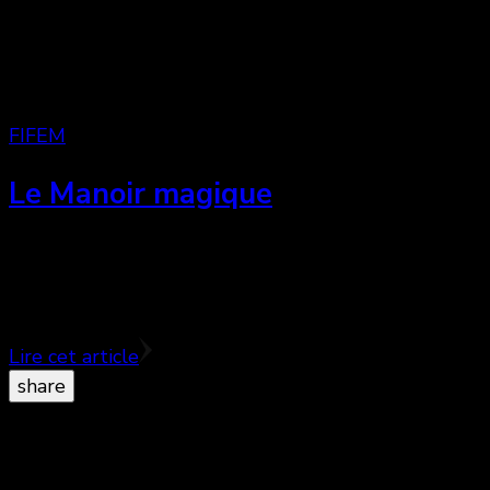
FIFEM
Le Manoir magique
Le Manoir Magique est un petit film d’animation
sans prétention où foisonne les idées brillants et les
personnages attachants. ♥♥♥♥
Lire cet article
share