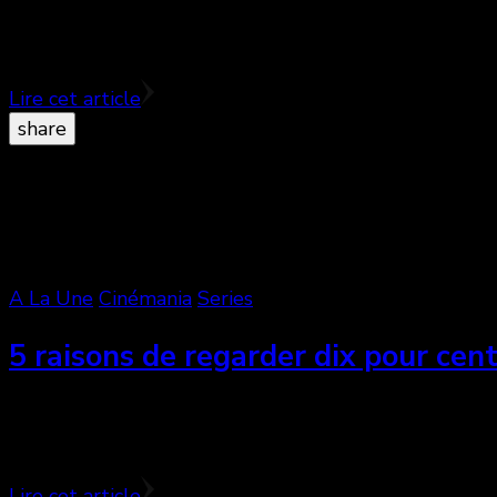
La télévision est art un visuel et sonore. Dans cet art
l’intelligence de la communication visuelle.
Lire cet article
share
A La Une
Cinémania
Series
5 raisons de regarder dix pour cen
Elle est enfin arrivée la série produite par Dominique
à …
Lire cet article