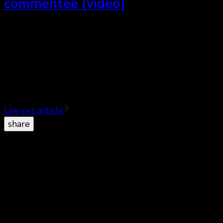
commentée [vidéo]
Cinemania 2015, en ce mercredi 11 novembre, nous
avions le privilège de rencontrer la comédienne et
productrice Julie Gayet de passage à Montréal.
Nous lui …
Lire cet article
share
© Copyright 2026
. All Rights Reserved.