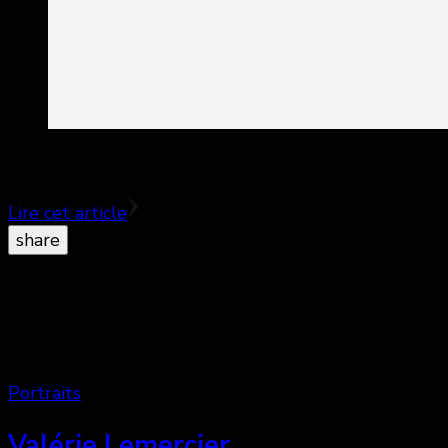
Un jolie comédie sur l’indécision amoureuse…Simple
Lire cet article
share
Portraits
Valérie Lemercier