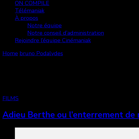
ON COMPILE
Télémaniak
À propos
Notre équipe
Notre conseil d’administration
Rejoindre l’équipe Cinémaniak
Home
bruno Podalydes
bruno Podalydes
Showing: 1 - 2 of 2 RESULTS
FILMS
Adieu Berthe ou l’enterrement d