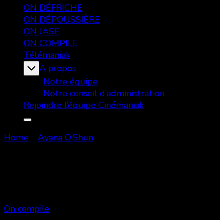
ON DÉFRICHE
ON DÉPOUSSIÈRE
ON JASE
ON COMPILE
Télémaniak
À propos
Notre équipe
Notre conseil d’administration
Rejoindre l’équipe Cinémaniak
Home
Ayana O’Shun
Ayana O’Shun
Showing: 1 - 1 of 1 RESULTS
On compile