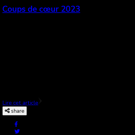
Coups de cœur 2023
En cette dernière journée de 2023, l’équipe de
Cinémaniak en profite pour vous remercier de nous
lire et nous suivre assidument. On espère que votre
année cinématographique fut pleine de joie et de
surprises, puis on vous souhaite que la prochaine le
soit tout autant. En cette conclusion de 2023,
chaque rédacteurice bénévole de Cinémaniak a
compilé ses films favoris de l’année.
Lire cet article
share