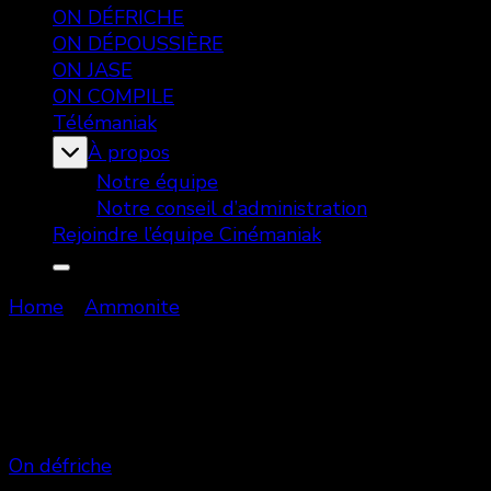
ON DÉFRICHE
ON DÉPOUSSIÈRE
ON JASE
ON COMPILE
Télémaniak
À propos
Notre équipe
Notre conseil d’administration
Rejoindre l’équipe Cinémaniak
Home
Ammonite
Ammonite
Showing: 1 - 1 of 1 RESULTS
On défriche