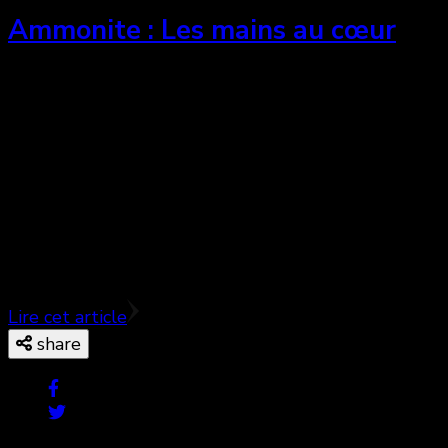
Ammonite : Les mains au cœur
Dans Ammonite, Francis Lee troque les terres
austères du Yorkshire et des protagonistes
masculins du magnifique God’s Own Country (2017)
pour les rives austères de Lyme Regis du Dorset et
deux femmes. Sans perdre sa caméra sensible, Lee
n’atteint pas l’intensité déchirante de son premier
film, même si ses actrices s’offrent entièrement.
Lire cet article
share