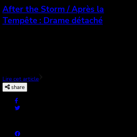
After the Storm / Après la
Tempête : Drame détaché
After the Storm est une nouvelle oeuvre forte, mais
trop détachée, du cinéaste japonais Hirokazu Kore-
Eda. ♥♥♥
Lire cet article
share
© Copyright 2026
. All Rights Reserved.