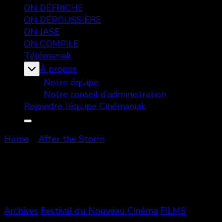
ON DÉFRICHE
ON DÉPOUSSIÈRE
ON JASE
ON COMPILE
Télémaniak
À propos
Notre équipe
Notre conseil d’administration
Rejoindre l’équipe Cinémaniak
Home
After the Storm
After the Storm
Showing: 1 - 1 of 1 RESULTS
Archives
Festival du Nouveau Cinéma
FILMS