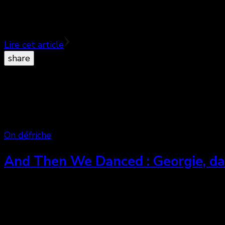
Pour moi, de se mettre en drag et de monter sur la scèn
requestionner toutes les normes. C’est vraiment une l
Lire cet article
share
On défriche
And Then We Danced : Georgie, da
Le réalisateur Levan Akin quitte sa Suède natale pou
danseurs dans une société toujours intolérante. Si l
se permettant de se démarquer des autres films du g