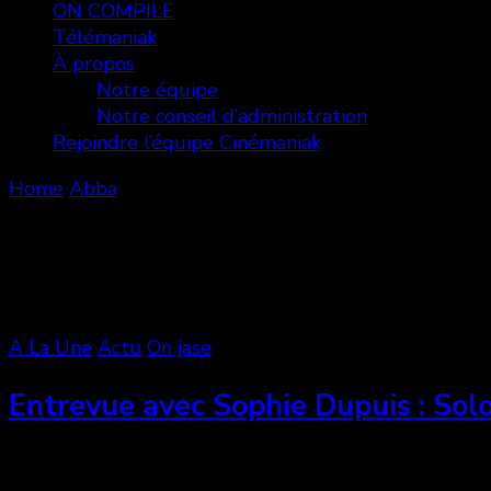
ON COMPILE
Télémaniak
À propos
Notre équipe
Notre conseil d’administration
Rejoindre l’équipe Cinémaniak
Home
Abba
Abba
Showing: 1 - 2 of 2 RESULTS
A La Une
Actu
On jase
Entrevue avec Sophie Dupuis : Sol