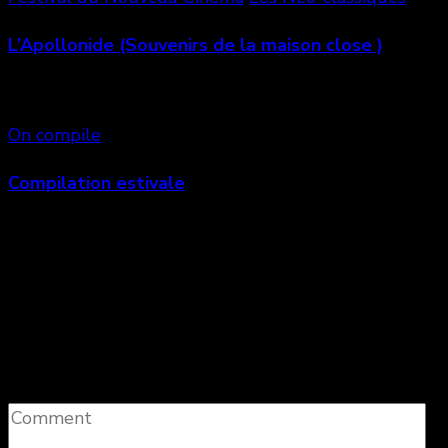
L’Apollonide (Souvenirs de la maison close )
On compile
Compilation estivale
Laisser un commentaire
Votre adresse e-mail ne sera pas publiée.
Les
champs obligatoires sont indiqués avec
*
Comment