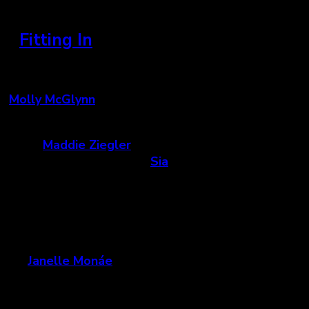
»
Fitting In
Canada
(
Molly McGlynn
)
Dans cette comédie dramatique
coming of age
,
Lindy (
Maddie Ziegler
– la petite fille danseuse
connue des vidéoclips de
Sia
) tente de perdre sa
virginité alors qu’elle découvre avoir un vagin
particulièrement petit. Une comédie intelligente
qui aborde ce thème mainte fois vu dans les films
pour ado, mais le fait cette fois-ci avec intelligence
et finesse, sans jamais perdre son humour. Produit
par
Janelle Monáe
et réalisé par la Montréalaise
Molly McGlynn
,
Fitting In
célèbre la sexualité hors
norme et le fait avec brio.