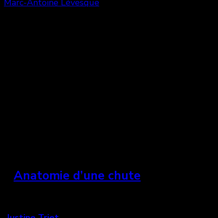
Marc-Antoine Lévesque
Share
1
Le Festival du Nouveau cinéma fut l’occasion de
découvrir une programmation unique de films.
Voici une sélection de 5 films de la
programmation, déjà en salle ou à venir, à ne pas
manquer!
»
Anatomie d’une chute
France, 2023
(
Justine Triet
)