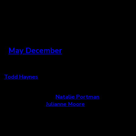
En salles le 10 novembre.
»
May December
États-Unis
(
Todd Haynes
)
Dans cette histoire d’obsession où la vérité est
complexe, Elizabeth (
Natalie Portman
) observe de
trop près Gracie (
Julianne Moore
) alors qu’elle
devra l’incarnée dans un long métrage qui retrace le
scandale de sa relation jugée inappropriée avec son
mari, rencontré alors qu’il avait 12 ans et elle 37. Un
duo d’actrices fascinant où ce que l’on croit nous-