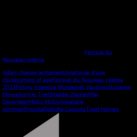
charmés par les aventures d’Adam.
En salles en mars 2024.
***
Films visionnés dans le cadre du
Festival du
Nouveau cinéma
2023.
Adam change lentement
Anatomie d'une
chute
coming of age
Festival du Nouveau cinéma
2023
Fitting In
Janelle Monae
Joël Vaudreuil
Julianne
Moore
Justine Triet
Maddie Ziegler
May
December
Molly McGlynn
natalie
portman
Priscilla
Sia
Sofia Coppola
Todd Haynes