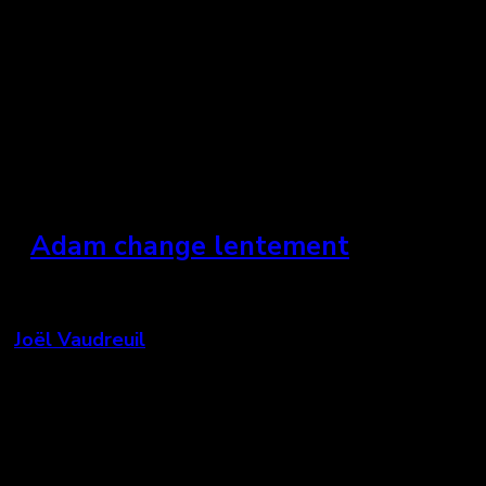
mêmes n’est pas toujours simple et facile à
accepter.
En salles et sur Netflix le 17 novembre.
»
Adam change lentement
Canada
(
Joël Vaudreuil
)
Succès public lors du FNC, ce rare film d’animation
québécois, qui n’est pas un film pour enfants, aborde
des sujets importants comme l’intimidation. Dans le
style d’animation propre au cinéaste, vous serez