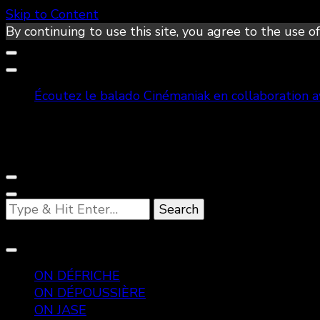
Skip to Content
By continuing to use this site, you agree to the use of
Écoutez le balado Cinémaniak en collaboration 
Looking
for
Something?
ON DÉFRICHE
ON DÉPOUSSIÈRE
ON JASE