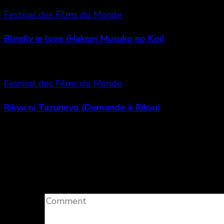
Festival des Films du Monde
Blindly in love (Hakoiri Musuko no Koi)
Festival des Films du Monde
Rikyu ni Tazuneyo (Demande à Rikyu)
Laisser un commentaire
Votre adresse e-mail ne sera pas publiée.
Les champs 