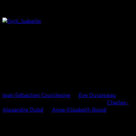
Carl Boucher, Antoine Olivier Pilon, Alexandre
Landry et Mathieu Quesnel.
Syril Tiar & Isabelle Blais
Devant un public composé de nombreux
professionnels du cinéma (acteurs, réalisateurs et
producteurs étaient présents pour assister à
l’évènement), l’équipe de Cinémaniak a également
souhaité saluer les Espoirs 2014 en remettant à
Jean-Sébastien Courchesne
et
Eve Duranceau
le prix
remporté l’an dernier (malheureusement,
Charles-
Alexandre Dubé
et
Anne-Elisabeth Bossé
étaient
absents).