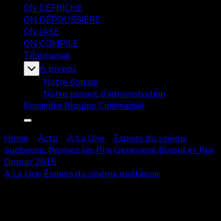
ON DÉFRICHE
ON DÉPOUSSIÈRE
ON JASE
ON COMPILE
Télémaniak
À propos
Notre équipe
Notre conseil d’administration
Rejoindre l’équipe Cinémaniak
Home
Actu
A La Une
Espoirs du cinéma
québecois: Revivez les Prix Genevieve Bujold et Roy
Dupuis 2015
A La Une
Espoirs du cinéma québecois
Espoirs du cinéma québecois:
Revivez les Prix Genevieve Bujold