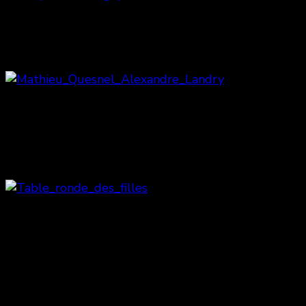
Marilyn Castonguay & Julianne Côté
Alexandre Landry & Mathieu
Quesnel
Joëlle Paré-Beaulieu, Julianne Côté,
Marylin Castonguay et Isabelle
Blais