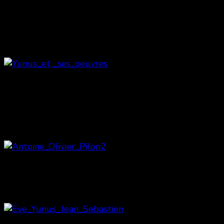
Nicolas Gillet pour Cinémaniak (merci de nous
contacter pour utilisation à des fins
professionnels)
Yunus Chkirate et ses œuvres
Antoine Olivier Pilon