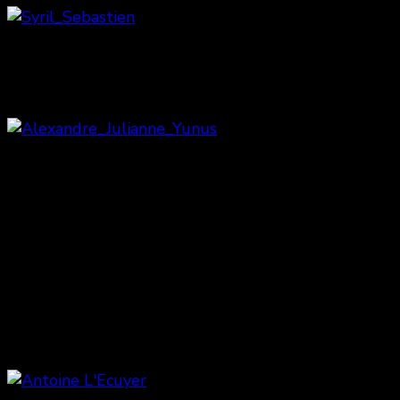
Syril Tiar & Sebastien Huberdeau
Yunus Chkirate en compagnie de
deux des récipiendaires de 2015:
Alexandre Landry & Julianne Côté
Antoine L’Ecuyer, absent durant la soirée, est
toutefois passé chercher son prix ainsi que
l’accréditation offerte par le festival Cinémania.