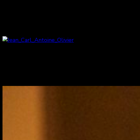
Yunus Chkirate avec Eve Duranceau
et Jean-Sebastien Courchesne
Antoine Olivier Pilon & Jean-Carl
Boucher