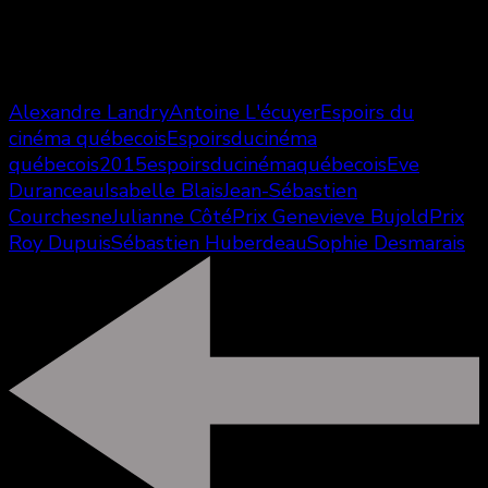
Antoine L’Ecuyer
Alexandre Landry
Antoine L'écuyer
Espoirs du
cinéma québecois
Espoirsducinéma
québecois2015
espoirsducinémaquébecois
Eve
Duranceau
Isabelle Blais
Jean-Sébastien
Courchesne
Julianne Côté
Prix Genevieve Bujold
Prix
Roy Dupuis
Sébastien Huberdeau
Sophie Desmarais