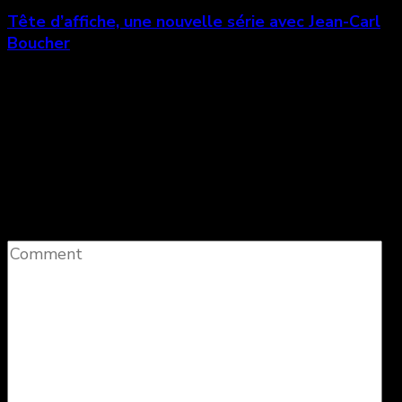
Tête d’affiche, une nouvelle série avec Jean-Carl
Boucher
Laisser un commentaire
Votre adresse e-mail ne sera pas publiée.
Les
champs obligatoires sont indiqués avec
*
Comment