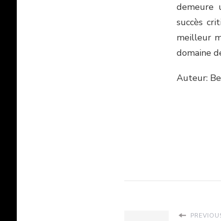
demeure u
succès cri
meilleur m
domaine de 
Auteur: Be
PREVIOUS