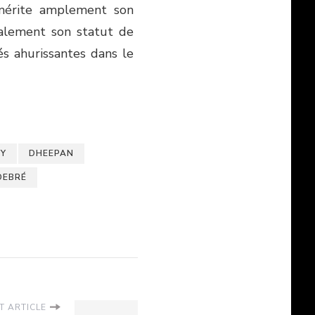
mérite amplement son
galement son statut de
és ahurissantes dans le
BY
DHEEPAN
DEBRÉ
T ARTICLE