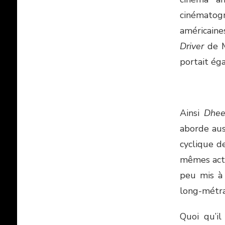
cinématogr
américaine
Driver
de M
portait ég
Ainsi
Dhe
aborde auss
cyclique d
mêmes acte
peu mis à 
long-métr
Quoi qu’i