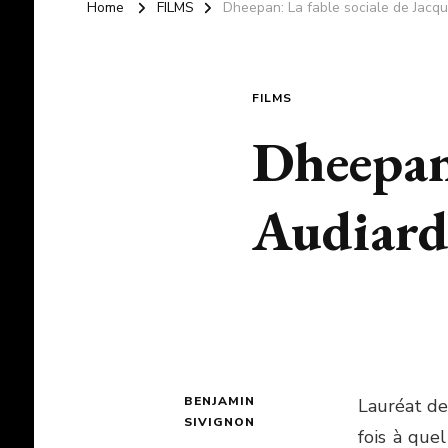
Home
FILMS
Dheepan: La fable sociale de Jacq
FILMS
Dheepan:
Audiar
BENJAMIN
Lauréat de
SIVIGNON
fois à que