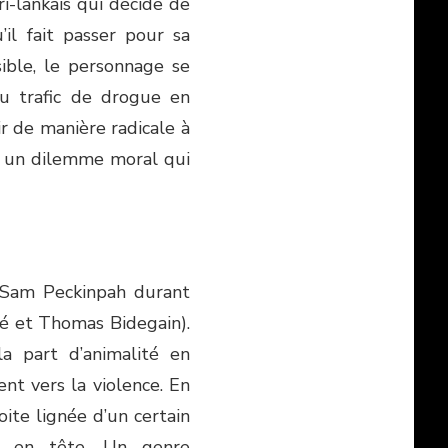
ri-lankais qui décide de
’il fait passer pour sa
ible, le personnage se
du trafic de drogue en
ir de manière radicale à
 à un dilemme moral qui
Sam Peckinpah durant
ré et Thomas Bidegain).
la part d’animalité en
nt vers la violence. En
oite lignée d’un certain
se en tête. Un genre