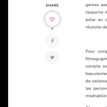
genres ave
SHARE
s’exporte 
polar au c
réussite d
0
Pour comp
filmograp
compte, sou
basculemen
de violence
les person
misérabilis