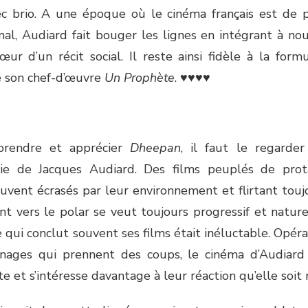
c brio. A une époque où le cinéma français est de 
mal, Audiard fait bouger les lignes en intégrant à n
œur d’un récit social. Il reste ainsi fidèle à la formu
e son chef-d’œuvre
Un Prophète
. ♥♥♥♥
rendre et apprécier
Dheepan
, il faut le regarde
hie de Jacques Audiard. Des films peuplés de prota
vent écrasés par leur environnement et flirtant toujou
t vers le polar se veut toujours progressif et nature
 qui conclut souvent ses films était inéluctable. Opér
nages qui prennent des coups, le cinéma d’Audiard
te et s’intéresse davantage à leur réaction qu’elle soit