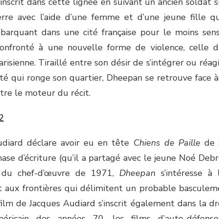
’inscrit dans cette lignée en suivant un ancien soldat s
erre avec l’aide d’une femme et d’une jeune fille qu
ébarquant dans une cité française pour le moins sens
onfronté à une nouvelle forme de violence, celle 
risienne. Tiraillé entre son désir de s’intégrer ou réag
lité qui ronge son quartier, Dheepan se retrouve face
tre le moteur du récit.
udiard déclare avoir eu en tête
Chiens de Paille
de 
hase d’écriture (qu’il a partagé avec le jeune Noé Deb
 du chef-d’œuvre de 1971,
Dheepan
s’intéresse à 
 aux frontières qui délimitent un probable basculeme
 film de Jacques Audiard s’inscrit également dans la dr
éricain des années 70, les films d’auto-défen