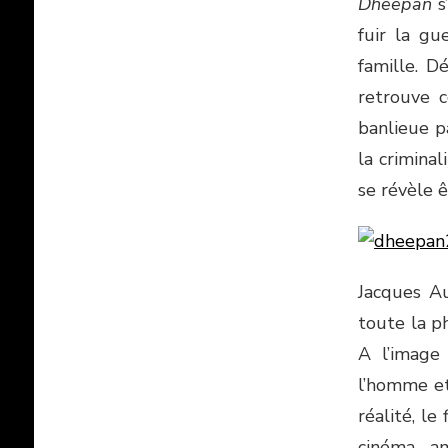
Dheepan
s
fuir la gu
famille. D
retrouve c
banlieue pa
la crimina
se révèle ê
Jacques A
toute la p
A l’image
l’homme et
réalité, le
cinéma am