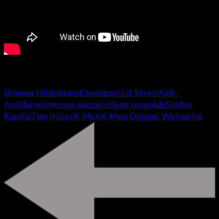
Brianna Hildebrand
Deadpool
Ed Skrein
Kick-
Ass
Marvel
monica baccarin
Ryan reynolds
Stefan
Kapičić
Tim miller
X-Men
X-Men Origins: Wolverine