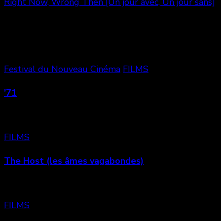
Right Now, Wrong Then [Un jour avec, Un jour sans]
Vous aimerez aussi
Festival du Nouveau Cinéma
FILMS
’71
FILMS
The Host (les âmes vagabondes)
FILMS