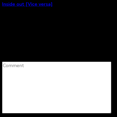
Inside out [Vice versa]
Laisser un commentaire
Votre adresse e-mail ne sera pas publiée.
Les
champs obligatoires sont indiqués avec
*
Comment