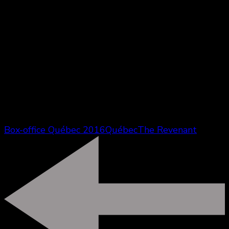
Huit nouveaux films dans le box-office, c’est
Kung Fu
Panda 3
qui s’en sort le mieux même si son box-
office n’est pas extraordinaire. Les films québecois
ne s’en sortent pas vraiment (moyenne de 15
spectateurs par séance).
Anomalisa
ne fonctionne
plus en troisième semaine. En revanche
45 years
et
En quête de sens
se maintiennent bien tout comme
Son of Saul
qui conserve une place dans le TOP10
juste devant Michael Bay…
Box-office Québec 2016
Québec
The Revenant