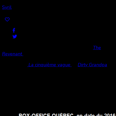
Syril
Share
0
Toujours en tête du Box-Office québecois:
The
Revenant
qui continue sur la durée.
Derrière lui,
La cinquième vague
et
Dirty Grandpa
.
Aucun nouveau film ne réussit à se frayer une place
sur le podium.
Échecs pour les sorties de
Babysitting
et
Early
Winter
Voici le détail