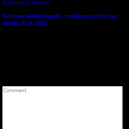
A La Une
Entrevues
Entrevue Adele Haenel – meilleure actrice aux
césars 2014-2015
Laisser un commentaire
Votre adresse e-mail ne sera pas publiée.
Les
champs obligatoires sont indiqués avec
*
Comment