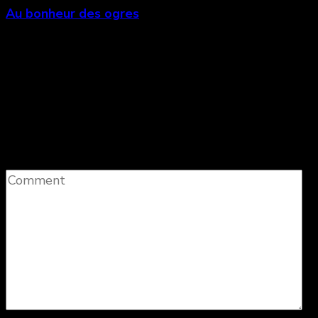
Au bonheur des ogres
Laisser un commentaire
Votre adresse e-mail ne sera pas publiée.
Les
champs obligatoires sont indiqués avec
*
Comment