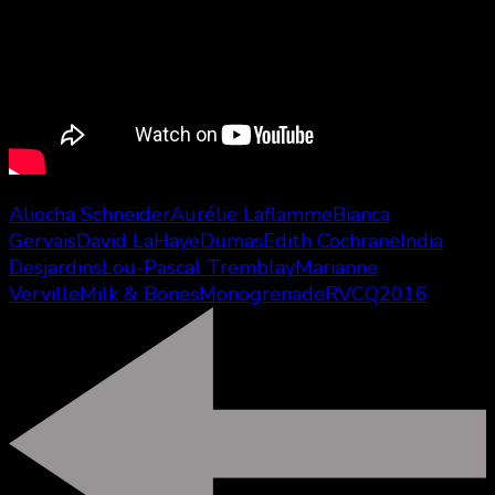
Aliocha Schneider
Aurélie Laflamme
Bianca
Gervais
David LaHaye
Dumas
Edith Cochrane
India
Desjardins
Lou-Pascal Tremblay
Marianne
Verville
Milk & Bones
Monogrenade
RVCQ2016