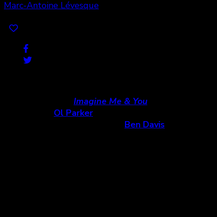
Marc-Antoine Lévesque
Share
0
Royaume-Uni et Allemagne, 2005
Plans extraits de
Imagine Me & You
Réalisation :
Ol Parker
Direction de la photographie :
Ben Davis
Coup de foudre