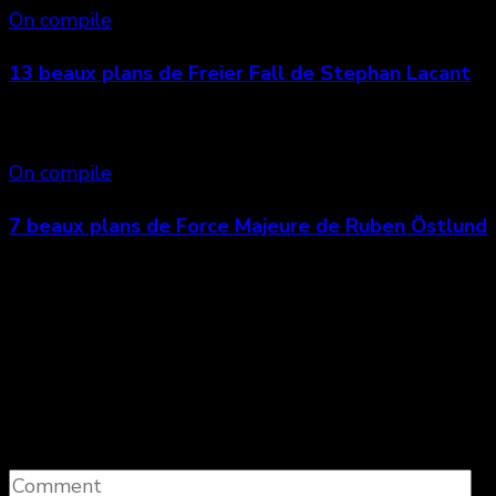
On compile
13 beaux plans de Freier Fall de Stephan Lacant
On compile
7 beaux plans de Force Majeure de Ruben Östlund
Laisser un commentaire
Votre adresse e-mail ne sera pas publiée.
Les
champs obligatoires sont indiqués avec
*
Comment