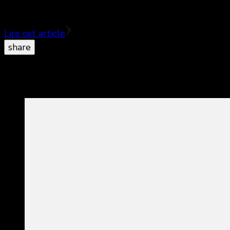
Yvan Attal aux commandes du remake français d’un fi
Lire cet article
share