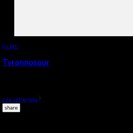
FILMS
Tyrannosaur
Du cinéma anglais noir et violent… justement récom
à …
Lire cet article
share