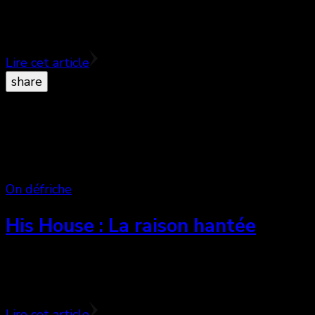
En ce mois de commémoration de l’histoire des Noirs, j
méconnus qui gagneraient à être connu.
Lire cet article
share
On défriche
His House : La raison hantée
Plus qu’un simple film de genre, His house est avant 
apparences et des vraisemblances, notre jugement moral
Lire cet article