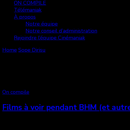
ON COMPILE
Télémaniak
À propos
Notre équipe
Notre conseil d’administration
Rejoindre l’équipe Cinémaniak
Home
Sope Dirisu
Sope Dirisu
Showing: 1 - 2 of 2 RESULTS
On compile
Films à voir pendant BHM (et autr