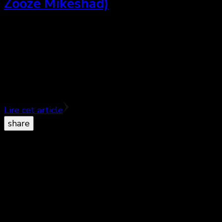
Zooze Mikeshad)
Touchant et espiègle hommage à un peintre oublié
– ♥♥♥♥ Après la révolution iranienne, Bahman
Mohasses a quitté l’Iran. Depuis, il a disparu aux
yeux du …
Lire cet article
share
© Copyright 2026
. All Rights Reserved.