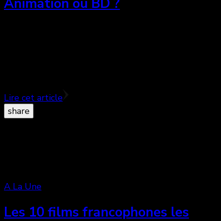
Animation ou BD ?
Avril et le monde truqué où le film d’animation
pour adulte que les français semblaient incapables
de réaliser. ♥♥♥♥
Lire cet article
share
A La Une
Les 10 films francophones les