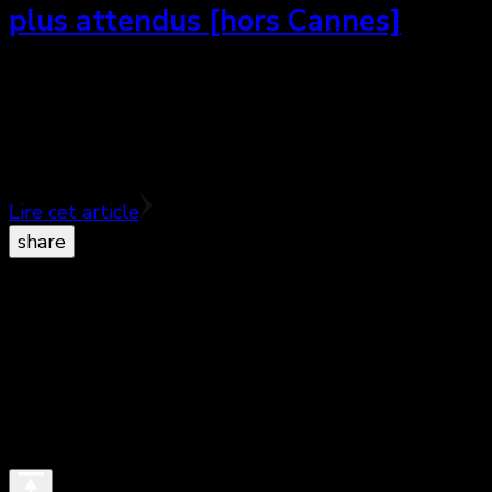
plus attendus [hors Cannes]
10 films francophones non-sélectionnés pour
Cannes mais qu’on attendra avec autant d’intérêt
sinon plus…. On le sait, le cru de Cannes 2015 a
laissé une …
Lire cet article
share
© Copyright 2026
. All Rights Reserved.