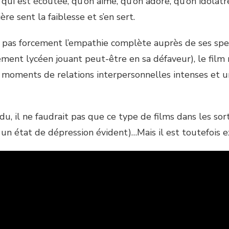
, qui est écoutée, qu’on aime, qu’on adore, qu’on idolâtr
ère sent la faiblesse et s’en sert.
éé pas forcement l’empathie complète auprès de ses sp
ement lycéen jouant peut-être en sa défaveur), le film
 moments de relations interpersonnelles intenses et 
u, il ne faudrait pas que ce type de films dans les sort
 un état de dépression évident)…Mais il est toutefois