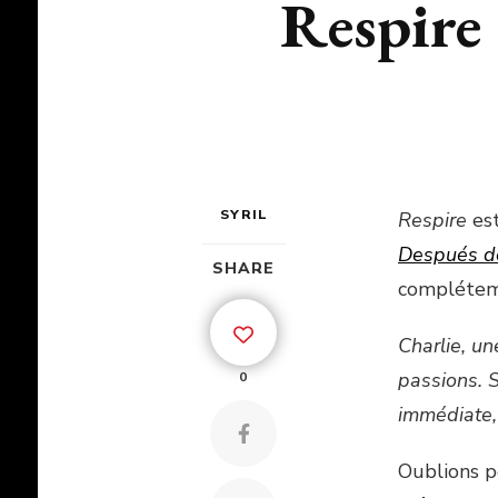
Respire
SYRIL
Respire
est
Después d
SHARE
compléteme
Charlie, un
passions. S
0
immédiate
Oublions p