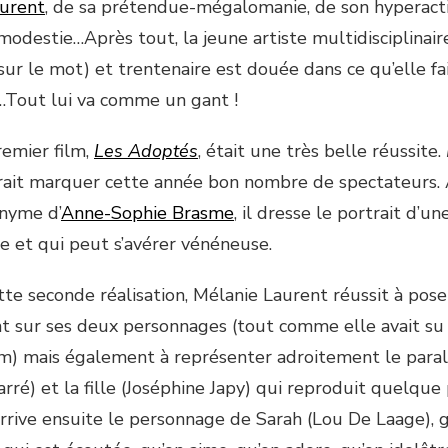
urent
, de sa prétendue-mégalomanie, de son hyperact
modestie…Après tout, la jeune artiste multidisciplinair
 sur le mot) et trentenaire est douée dans ce qu’elle fai
n…Tout lui va comme un gant !
remier film,
Les Adoptés
, était une très belle réussite.
rait marquer cette année bon nombre de spectateurs. 
nyme d’
Anne-Sophie Brasme
, il dresse le portrait d’un
e et qui peut s’avérer vénéneuse.
ette seconde réalisation, Mélanie Laurent réussit à pos
t sur ses deux personnages (tout comme elle avait su l
lm) mais également à représenter adroitement le paral
arré) et la fille (Joséphine Japy) qui reproduit quelq
rrive ensuite le personnage de Sarah (Lou De Laage), g