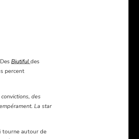
….Des
Biutiful
des
us percent
 convictions, des
 tempérament. La star
i tourne autour de