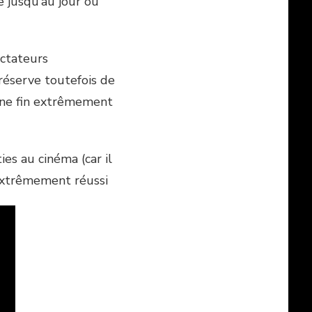
e jusqu’au jour où
ectateurs
 réserve toutefois de
une fin extrêmement
ies au cinéma (car il
 extrêmement réussi