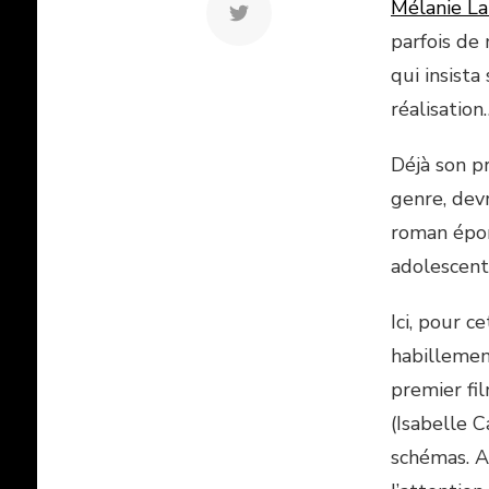
Mélanie La
parfois de 
qui insista
réalisatio
Déjà son p
genre, dev
roman épo
adolescent
Ici, pour c
habillemen
premier fi
(Isabelle C
schémas. A