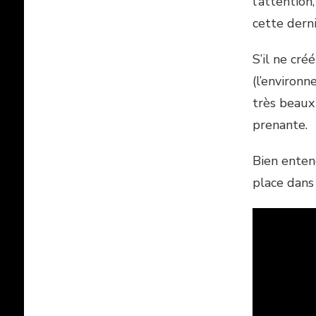
l’attention
cette derni
S’il ne cr
(l’environn
très beaux
prenante.
Bien entend
place dans