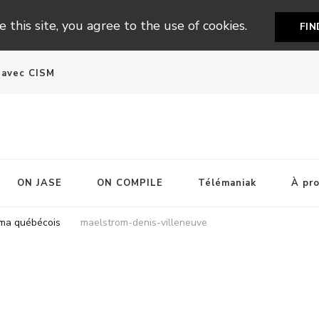
 this site, you agree to the use of cookies.
FI
n avec CISM
ON JASE
ON COMPILE
Télémaniak
À pr
néma québécois
maelstrom-denis-villeneuve