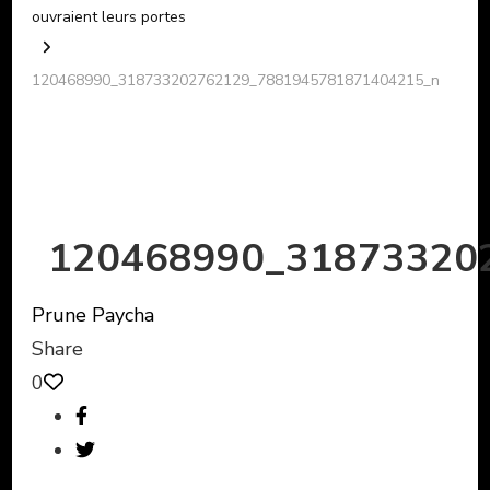
ouvraient leurs portes
120468990_318733202762129_7881945781871404215_n
120468990_31873320
Prune Paycha
Share
0