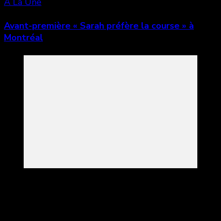
A La Une
Avant-première « Sarah préfère la course » à
Montréal
Laisser un commentaire
Votre adresse e-mail ne sera pas publiée.
Les