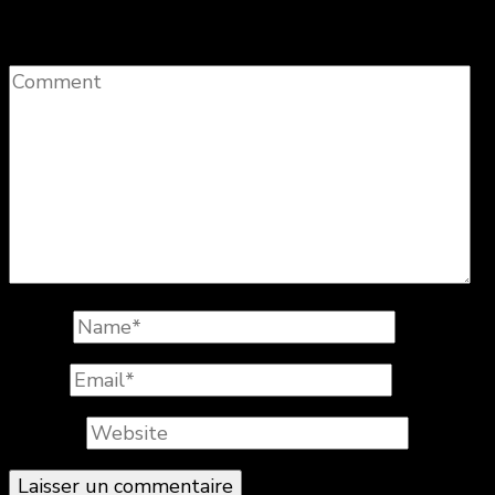
champs obligatoires sont indiqués avec
*
Comment
Name
*
Email
*
Website