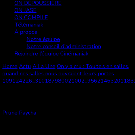
ON DÉPOUSSIÈRE
ON JASE
ON COMPILE
Télémaniak
À propos
Notre équipe
Notre conseil d’administration
Rejoindre l’équipe Cinémaniak
Home
Actu
A La Une
On y a cru : Tou.te.s en salles,
quand nos salles nous ouvraient leurs portes
109124226_310187980021002_95621463201183
109124226_310187980021002_9
Prune Paycha
Share
0