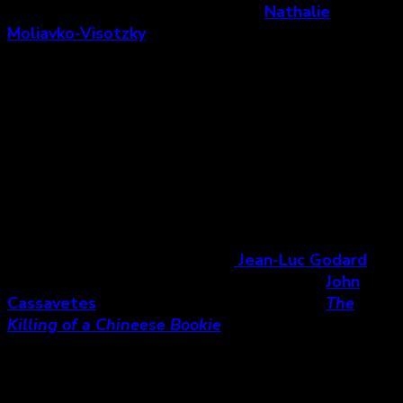
Au cours des 30 dernières années,
Nathalie
Moliavko-Visotzky
fût la directrice photo de
nombreux réalisateurs et réalisatrices, en
documentaire et en fiction. Débutant un parcours
classique comme assistante à la caméra, sans
formation précise, elle fit son apprentissage « sur le
tas ». Longtemps assistante et ensuite cadreuse,
elle fit le saut à la direction photo après la
naissance de son deuxième enfant.
Initiée très jeune au cinéma de
Jean-Luc Godard
avec son père, et par la suite au cinéma de
John
Cassavetes
, plus précisément avec le film
The
Killing of a Chineese Bookie
(1976), elle fût
absorbée par le travail de ce cinéaste au point où
elle voulut en faire son métier. Au fil de sa carrière,
elle a travaillé avec
Denys Arcand
,
Jean-Claude