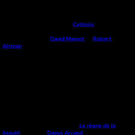
Lauzon
,
André Forcier
,
François Girard
,
Louis
Bélanger
et
Nathalie Saint-Pierre
qui a gagné le
Valois d’Or au Festival du film francophone
d’Angoulême en 2012 pour
Catimini
(2012). Elle a
aussi contribué à différents films de réalisateurs
étrangers tels que
David Mamet
et
Robert
Altman
.
Dans ce masterclass qui s’est plutôt présenté
comme une discussion entre Bruno et Nathalie, on
apprend comment cette directrice photo au
parcours varié a vécu sa formation au fil des
tournages, des rencontres, des succès et des échecs.
Par exemple, elle évoque la peine qu’elle a
ressentie lorsque les critiques cinématographiques
québécois ont déprécié le film
Le règne de la
beauté
(2014) de
Denys Arcand
, le décrivant