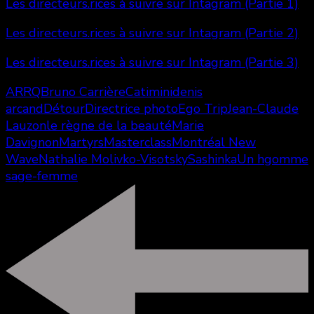
Les directeurs.rices à suivre sur Intagram (Partie 1)
Les directeurs.rices à suivre sur Intagram (Partie 2)
Les directeurs.rices à suivre sur Intagram (Partie 3)
ARRQ
Bruno Carrière
Catimini
denis
arcand
Détour
Directrice photo
Ego Trip
Jean-Claude
Lauzon
le règne de la beauté
Marie
Davignon
Martyrs
Masterclass
Montréal New
Wave
Nathalie Molivko-Visotsky
Sashinka
Un hgomme
sage-femme