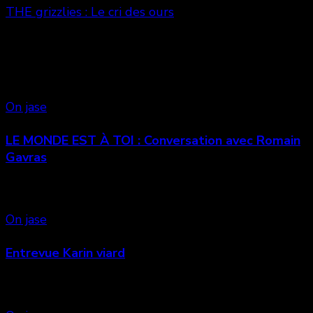
THE grizzlies : Le cri des ours
Vous aimerez aussi
On jase
LE MONDE EST À TOI : Conversation avec Romain
Gavras
On jase
Entrevue Karin viard