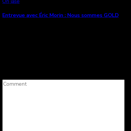
On jase
Entrevue avec Éric Morin : Nous sommes GOLD
Laisser un commentaire
Votre adresse e-mail ne sera pas publiée.
Les
champs obligatoires sont indiqués avec
*
Comment