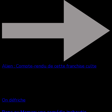
Alien : Compte-rendu de cette franchise culte
Vous aimerez aussi
On défriche
Papa ou Maman: une comédie inaboutie