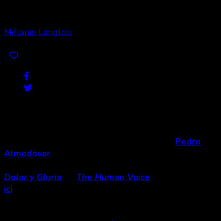
Mélanie Langlois
Share
1
Espagne, 2021
★★★ 1/2
Doux et sensible, le tout récent film de
Pedro
Almodóvar
réaffirme le pouvoir de conteur et
d’artiste qu’est le réalisateur espagnol. Après
Dolor y Gloria
et
The Human Voice
(on en parlait
ici
), le cinéaste ajoute à sa filmographie une
œuvre empreinte d’espoir et de mélancolie,
extrêmement bien exécutée et qui met en