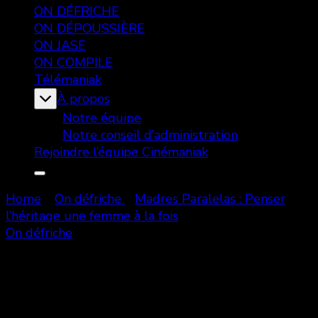
ON DÉFRICHE
ON DÉPOUSSIÈRE
ON JASE
ON COMPILE
Télémaniak
À propos
Notre équipe
Notre conseil d’administration
Rejoindre l’équipe Cinémaniak
Home
On défriche
Madres Paralelas : Penser
l’héritage une femme à la fois
On défriche
Madres Paralelas : Penser
l’héritage une femme à la fois