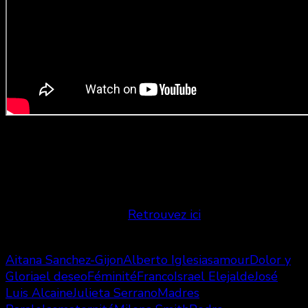
Durée : 2h
Crédit photo : Métropole Films
Vous en voulez plus?
Retrouvez ici
notre article
compilant cinq personnages féminins puissants.
Aitana Sanchez-Gijon
Alberto Iglesias
amour
Dolor y
Gloria
el deseo
Féminité
Franco
Israel Elejalde
José
Luis Alcaine
Julieta Serrano
Madres