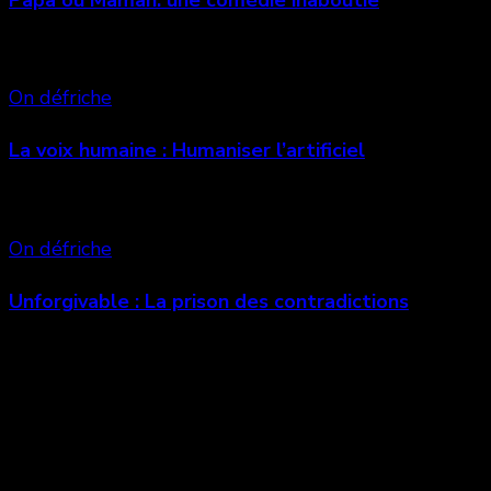
On défriche
La voix humaine : Humaniser l’artificiel
On défriche
Unforgivable : La prison des contradictions
Laisser un commentaire
Votre adresse e-mail ne sera pas publiée.
Les
champs obligatoires sont indiqués avec
*