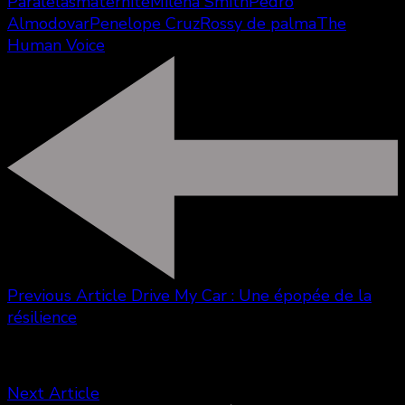
Paralelas
maternité
Milena Smith
Pedro
Almodovar
Penelope Cruz
Rossy de palma
The
Human Voice
Previous Article
Drive My Car : Une épopée de la
résilience
Next Article