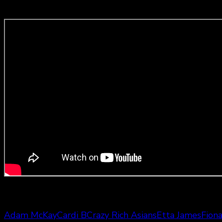
Bande-annonce en version originale anglaise :
Durée: 1h49m
Adam McKay
Cardi B
Crazy Rich Asians
Etta James
Fion