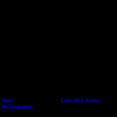
rôles à
Jennifer Lopez
,
Lizzo
et
Cardi B
.
Mais cet amour de la musique crée un certain manque 
n’avance pas tant, laissant la place au spectacle con
Jennifer Lopez
sont utilisées, mais de manière très d
Ultimement, même si le film a quelques défauts (loin
deviennent votre famille.
Constance Wu
est solide e
Boat
ou le succès de 2018
Crazy Rich Asians
). Il res
McConaughey
et sa performance de danseur-mentor
meilleurs rôles, même si elle joue plus ou moins ce q