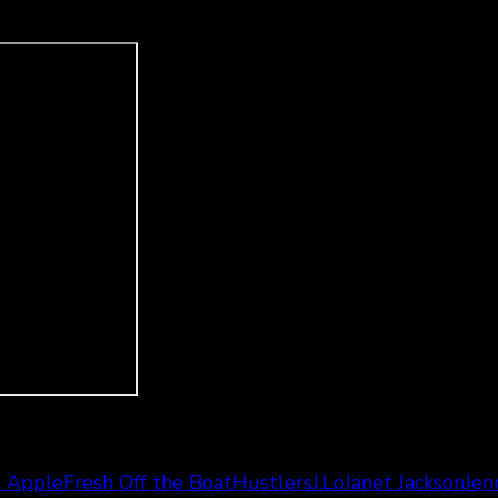
a Apple
Fresh Off the Boat
Hustlers
J.Lo
Janet Jackson
Jen