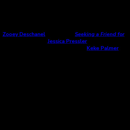
c
Zooey Deschanel
et les films
Seeking a Friend for
dapté de l’article de
Jessica Pressler
dans le New
rsonnalités télévisuelles de l’heure (
Keke Palmer
,
ia
raconte l’histoire de Destiny (
Wu
) qui se tourne
z
), elles arnaqueront des hommes riches. Film de
féminine.
s regards de Destiny dans les loges de danseuses
it de dos dans lequel Destiny sort des loges pour
Jackson
,
hit
de la musique populaire américaine
 un divertissement, mais avant tout le film est
e independant ».
Hustlers
est cette quête