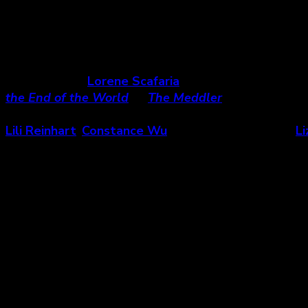
États-Unis, 2019
Note :
★★★
1/2
La réalisatrice
Lorene Scafaria
, surtout connue pour s
the End of the World
et
The Meddler
, revient sur l
York Magazine. La comédie dramatique met en vede
Lili Reinhart
,
Constance Wu
) ou encore musicales (
Li
vers la danse nue pour subvenir aux besoins financier
vengeance sur les arnaqueurs de Wall Street, mais sur
Constance Wu et Jennifer Lopez | Crédits: Entrac
La première scène de
Hustlers
est un avant-goût des 
nues d’un bar new yorkais tentant de faire sens de ce
entrer dans le bar où les clients (masculin pluriel) s
féminine (et aussi non genrée). La réalisatrice indique
l’histoire de femmes qui cherchent le contrôle sur leu