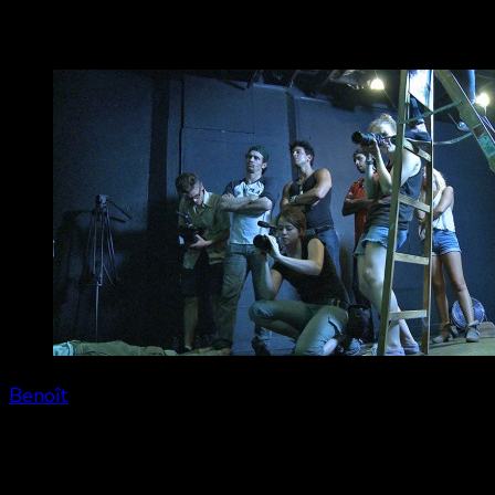
Interior. Leather bar
Benoît
Share
0