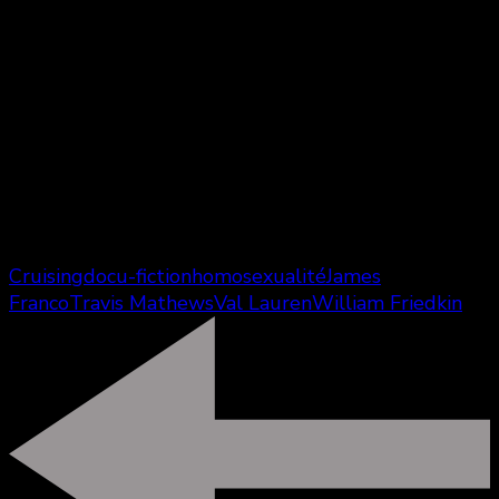
demande quand même le but de tout cela : très
bavard, on n’en retient pas grand chose sur le fond,
au final …
Réalisateurs : James Franco et Travis Mathews,
producteurs : Keith Wilson et Iris Torres, Directeur
de la photographie : Keith Wilson, Durée : 60
minutes, Distribution : Val Laurent, Christian Patrick,
James Franco, Travis Mathews…
Cruising
docu-fiction
homosexualité
James
Franco
Travis Mathews
Val Lauren
William Friedkin