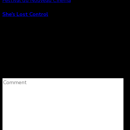
Festival du Nouveau Cinéma
She’s Lost Control
Laisser un commentaire
Votre adresse e-mail ne sera pas publiée.
Les
champs obligatoires sont indiqués avec
*
Comment