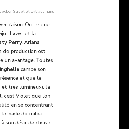
leecker Street et Entract Films
avec raison. Outre une
jor Lazer
et la
aty Perry
,
Ariana
s de production est
tre un avantage. Toutes
inghella
campe son
présence et que le
 et très lumineux), la
 c’est Violet que l’on
ialité en se concentrant
a tornade du milieu
 à son désir de choisir