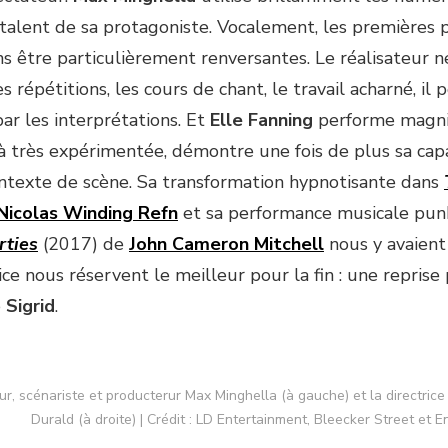
 talent de sa protagoniste. Vocalement, les premières
ns être particulièrement renversantes. Le réalisateur 
s répétitions, les cours de chant, le travail acharné, il
ar les interprétations. Et
Elle Fanning
performe magni
éjà très expérimentée, démontre une fois de plus sa cap
ntexte de scène. Sa transformation hypnotisante dans
Nicolas Winding Refn
et sa performance musicale pu
rties
(2017) de
John Cameron Mitchell
nous y avaient 
ice nous réservent le meilleur pour la fin : une reprise
e
Sigrid
.
eur, scénariste et producterur Max Minghella (à gauche) et la directri
Durald (à droite) | Crédit : LD Entertainment, Bleecker Street et E