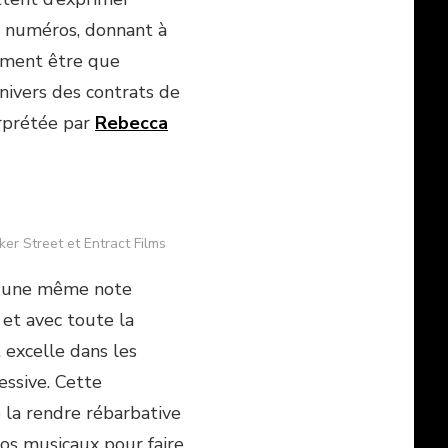
 numéros, donnant à
lement être que
’univers des contrats de
erprétée par
Rebecca
ker Street et Entract Films
 une même note
 et avec toute la
 excelle dans les
ssive. Cette
la rendre rébarbative
os musicaux pour faire