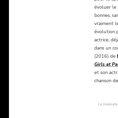
évoluer le
bonnes, sa
vraiment le
évolution p
actrice, d
dans un co
(2016) de
Girls at Pa
et son actr
chanson d
Le réalisat