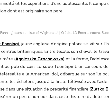
timidité et les aspirations d’une adolescente. Il campe d
ion dont est originaire son père.
e Fanning) dans son Isle of Wight natal | Crédit : LD Entertainment, Blee
e Fanning
), jeune anglaise d’origine polonaise, vit sur l
centres britanniques. Entre l’école, son cheval, le trav
a mère (
Agnieszka Grochowska
) et la ferme, l’adoles
t au pub du coin. Lorsque Teen Spirit, un concours de
téléréalité à la American Idol, débarque sur son île pou
nte les échelons jusqu’à la finale télévisée avec l’aide
se dans une situation de précarité financière (
Zlatko B
nsérer un peu d’humour dans cette histoire d’adolesc