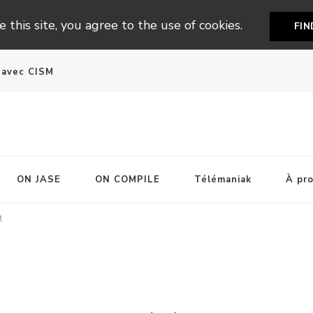
 this site, you agree to the use of cookies.
FI
n avec CISM
ON JASE
ON COMPILE
Télémaniak
À pr
t