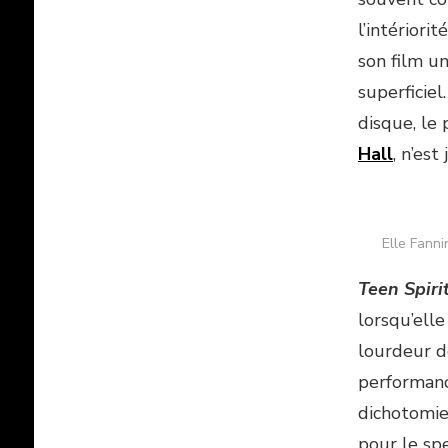
l’intériori
son film un
superficiel
disque, le
Hall
, n’est
Elle Fann
Teen Spiri
lorsqu’elle
lourdeur d
performanc
dichotomie
pour le sp