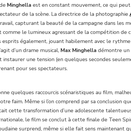
 de
Minghella
est en constant mouvement, ce qui peut p
pectateur de la scène. La directrice de la photographie
travail, capturant la beauté de la campagne dans les 
ut comme le lumineux agressant de la compétition de 
 esprits également, jouant habilement avec le rythme 
s’agit d’un drame musical,
Max Minghella
démontre un 
 instaurer une tension (en quelques secondes seuleme
prenant pour ses spectateurs.
onne quelques raccourcis scénaristiques au film, malhe
 notre faim. Même si l’on comprend par sa conclusion qu
ait cette transformation d’une adolescente talentueu
rnationale, le film se conclut à cette finale de Teen Spir
soudaine surprend, même si elle fait sens maintenant q