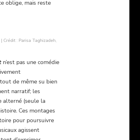
e oblige, mais reste
 | Crédit : Parisa Taghizadeh,
t
n’est pas une comédie
sivement
tout de même su bien
nt narratif; les
alterné (seule la
histoire. Ces montages
istoire pour poursuivre
sicaux agissent
tent d’exprimer