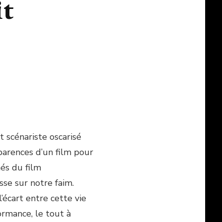
it
et scénariste oscarisé
parences d’un film pour
hés du film
sse sur notre faim.
 l’écart entre cette vie
ormance, le tout à