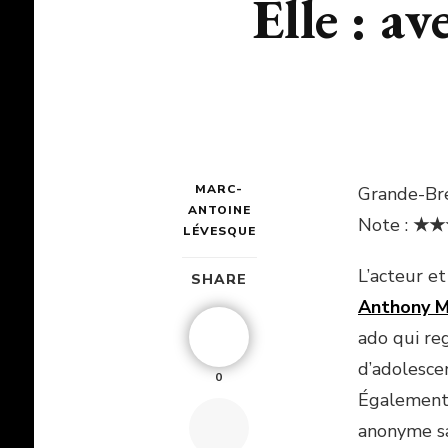
Elle : av
MARC-
Grande-Bre
ANTOINE
Note :
★★
LÉVESQUE
L’acteur et
SHARE
Anthony M
ado qui reg
d’adolesce
0
Également 
anonyme sa