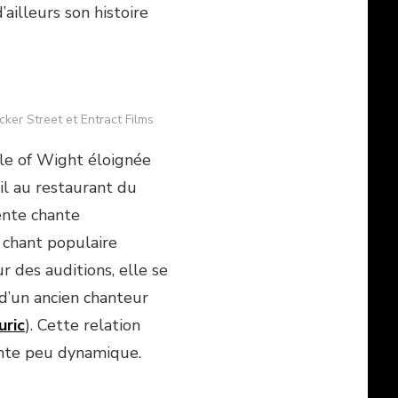
’ailleurs son histoire
cker Street et Entract Films
’Isle of Wight éloignée
ail au restaurant du
cente chante
 chant populaire
r des auditions, elle se
 d’un ancien chanteur
uric
). Cette relation
ente peu dynamique.