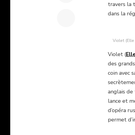
travers la 
dans la rég
Violet (Ell
Violet (
Ell
des grands 
coin avec s
secrètemen
anglais de 
lance et mo
d’opéra rus
permet d’i