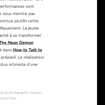
 performances sont
ne nous montre pas
 ponctue plutôt cette
fiquement. La jeune
acité à se transformer
The Neon Demon
nk dans
How to Talk to
préparé. Le réalisateur
 plus intimiste d’une
ce de la photographie Autumn
ntract Films