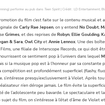
Fanning) performe au pub dans
Teen Spirit
| Crédit : LD Entertainment, B
omotion du film c’est faite sur le contenu musical et 
iginale de
Carly Rae Jepsen
, on y entend
No Doubt
,
Ma
ise
Grimes
, et des reprises de
Robyn
,
Ellie Goulding
,
K
egan & Sara
,
Owl City
et
Annie Lennox
. Une des boîte
Films, une filiale de Interscope Records, ce qui doit ê
 nourrissent ce sentiment pop à l’univers dans lequel
M
ais si la musique pop est à l’honneur par sa constante 
a compétition est profondément superficiel (flashy, fluo
e, s’intéresse presqu’exclusivement à Violet. Après tout,
 réalisateur n’en déroge jamais. Le film évite la superfic
ité de l’adolescente peu bavarde. Le spectaculaire et l
e sujet du film, on s’intéresse à l’état d’âme de Violet et