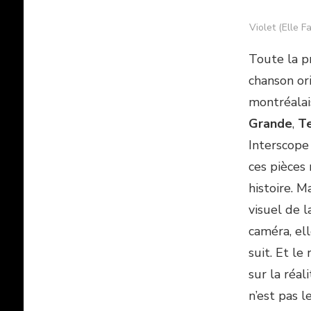
Violet (Elle 
Toute la pr
chanson or
montréala
Grande
,
T
Interscope 
ces pièces
histoire. M
visuel de l
caméra, ell
suit. Et le
sur la réal
n’est pas l