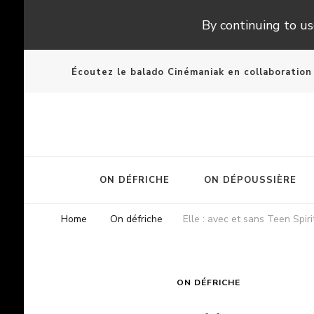
By continuing to use
Écoutez le balado Cinémaniak en collaboratio
ON DÉFRICHE
ON DÉPOUSSIÈRE
Home
On défriche
Elle : avec et sans Teen Spiri
ON DÉFRICHE