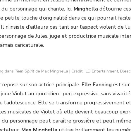
té du personnage qui chante. Ici,
Minghella
détourne ces
e petite touche d’originalité dans ce qui pourrait faci
. Il n’insiste d’ailleurs pas tant sur l’aspect violent de l
 personnage de Jules, juge et productrice musicale int
 jamais caricaturale.
ing dans
Teen Spirit
de Max Minghella | Crédit : LD Entertainment, Bleec
t
repose sur son actrice principale.
Elle Fanning
est sur
 joue Violet au quotidien : peu expressive, sans vivacité
e l’adolescence. Elle se transforme progressivement et
es musicales de Violet où elle devient beaucoup expre
 du personnage peut paraître grossière et peut même 
ectateur.
Max Minghella
utilise brillamment les numér