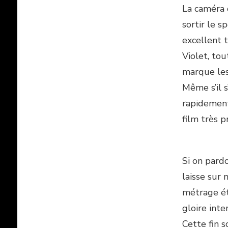
La caméra
sortir le s
excellent 
Violet, to
marque les
Même s’il 
rapidement
film très 
Si on pard
laisse sur
métrage ét
gloire inte
Cette fin 