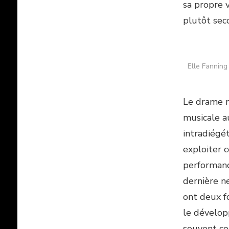
sa propre v
plutôt sec
Elle Fanning 
Le drame m
musicale a
intradiégé
exploiter 
performanc
dernière ne
ont deux fo
le dévelop
souvent c