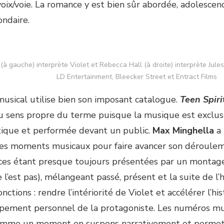
oix/voie. La romance y est bien sûr abordée, adolescenc
ondaire.
(à gauche) interprète Violet et Rebecca Hall (à droite) interprète Jules
LD Entertainment, Bleecker Street et Entract Films
usical utilise bien son imposant catalogue.
Teen Spiri
u sens propre du terme puisque la musique est exclu
tique et performée devant un public.
Max Minghella
a 
ces moments musicaux pour faire avancer son dérouleme
es étant presque toujours présentées par un montage 
 l’est pas), mélangeant passé, présent et la suite de l’
nctions : rendre l’intériorité de Violet et accélérer l’h
pement personnel de la protagoniste. Les numéros mu
omme un moment en suspens narrativement et permet