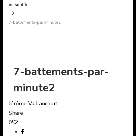
de souffle
7-battements-par-minute2
7-battements-par-
minute2
Jérôme Vaillancourt
Share
0