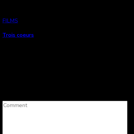
FILMS
Trois coeurs
Laisser un commentaire
Votre adresse e-mail ne sera pas publiée.
Les
champs obligatoires sont indiqués avec
*
Comment