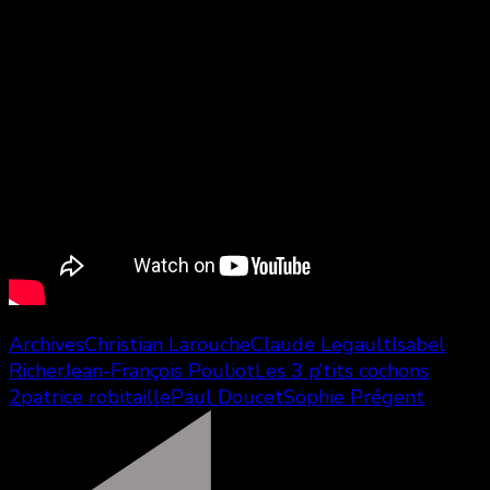
Archives
Christian Larouche
Claude Legault
Isabel
Richer
Jean-François Pouliot
Les 3 p’tits cochons
2
patrice robitaille
Paul Doucet
Sophie Prégent